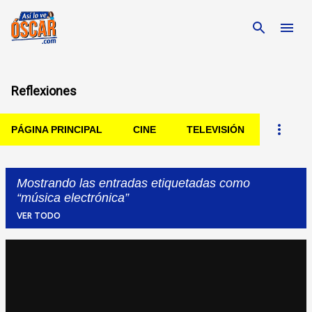
Ir al contenido principal
Reflexiones
PÁGINA PRINCIPAL
CINE
TELEVISIÓN
Mostrando las entradas etiquetadas como
música electrónica
VER TODO
Entradas