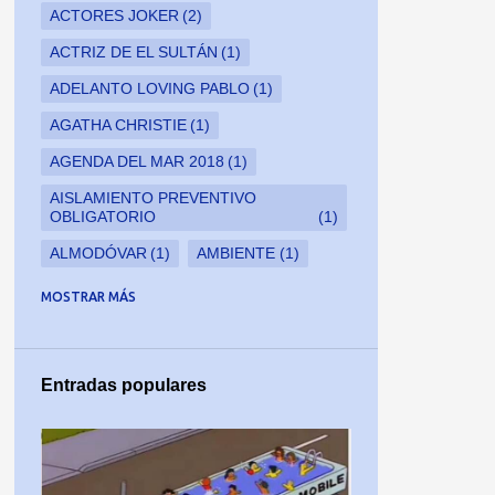
ACTORES JOKER
2
ACTRIZ DE EL SULTÁN
1
ADELANTO LOVING PABLO
1
AGATHA CHRISTIE
1
AGENDA DEL MAR 2018
1
AISLAMIENTO PREVENTIVO
OBLIGATORIO
1
ALMODÓVAR
1
AMBIENTE
1
AMERICAM MADE
1
MOSTRAR MÁS
AMERICAN CRIME STORY
1
AMERICAN CRIME STORY: EL
ASESINATO DE GIANNI VERSACE
1
Entradas populares
AMPARO GRISALES
1
AMPARO GRISALES EN PORTADA DE
CROMOS
1