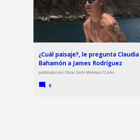
JAMES RODRÍGUEZ
JAMES RODRÍGUEZ SEXY
¿Cuál paisaje?, le pregunta Claudia
Bahamón a James Rodríguez
publicadas por
Óscar Darío Montoya
21 julio
0