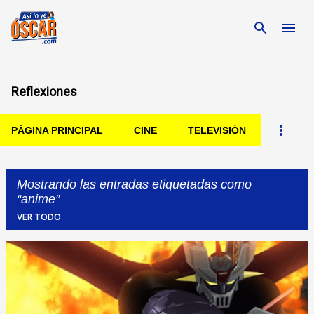
Ir al contenido principal
Reflexiones
PÁGINA PRINCIPAL
CINE
TELEVISIÓN
Mostrando las entradas etiquetadas como
anime
VER TODO
Entradas