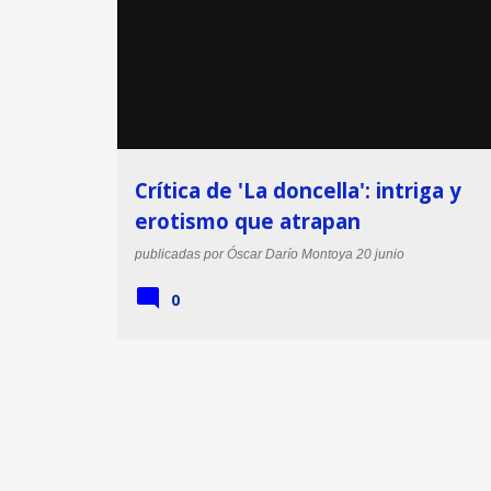
CRÍTICA DE LA DONCELLA
LA DONCELLA
Crítica de 'La doncella': intriga y
erotismo que atrapan
publicadas por
Óscar Darío Montoya
20 junio
0