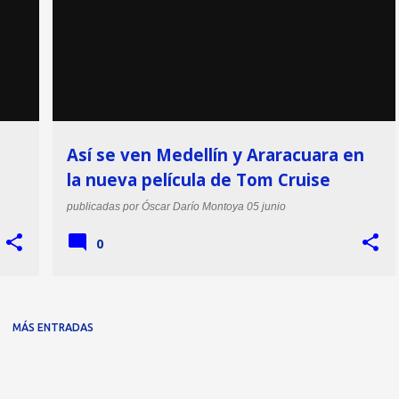
+
Así se ven Medellín y Araracuara en
la nueva película de Tom Cruise
publicadas por
Óscar Darío Montoya
05 junio
0
MÁS ENTRADAS