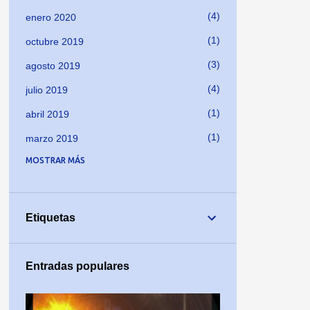
4
enero 2020
1
octubre 2019
3
agosto 2019
4
julio 2019
1
abril 2019
1
marzo 2019
MOSTRAR MÁS
1
enero 2019
1
noviembre 2018
1
octubre 2018
Etiquetas
2
septiembre 2018
2
agosto 2018
Entradas populares
3
julio 2018
1
junio 2018