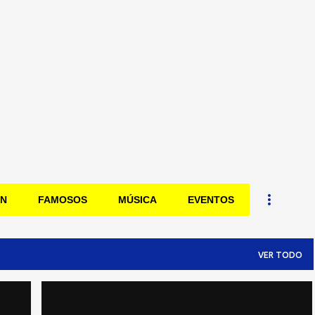
Ir al contenido principal
ÓN
FAMOSOS
MÚSICA
EVENTOS
VER TODO
AMERICAM MADE
ASÍ LO VE ÓSCAR
+
2