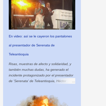
1
mayo 2018
2
abril 2018
4
marzo 2018
4
febrero 2018
En video: así se le cayeron los pantalones
6
enero 2018
al presentador de Serenata de
6
diciembre 2017
Teleantioquia
5
noviembre 2017
Risas, muestras de afecto y solidaridad, y
5
octubre 2017
también muchas dudas, ha generado el
17
septiembre 2017
incidente protagonizado por el presentador
de 'Serenata' de Teleantioquia, Héctor
20
agosto 2017
Garcés, a quien se le cayeron los
3
julio 2017
pantalones en plena grabación del
programa musical. Los hechos sucedieron
2
junio 2017
el pasado sábado en el municipio de Itagüí