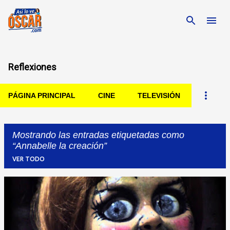
Ir al contenido principal
Reflexiones
PÁGINA PRINCIPAL
CINE
TELEVISIÓN
Mostrando las entradas etiquetadas como
Annabelle la creación
VER TODO
Entradas