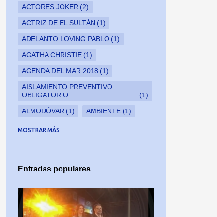
ACTORES JOKER
2
ACTRIZ DE EL SULTÁN
1
ADELANTO LOVING PABLO
1
AGATHA CHRISTIE
1
AGENDA DEL MAR 2018
1
AISLAMIENTO PREVENTIVO
OBLIGATORIO
1
ALMODÓVAR
1
AMBIENTE
1
AMERICAM MADE
1
MOSTRAR MÁS
AMERICAN CRIME STORY
1
AMERICAN CRIME STORY: EL
ASESINATO DE GIANNI VERSACE
1
Entradas populares
AMPARO GRISALES
1
AMPARO GRISALES EN PORTADA DE
CROMOS
1