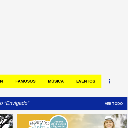
Ir al contenido principal
ÓN
FAMOSOS
MÚSICA
EVENTOS
mo
Envigado
VER TODO
+
3
ASÍ LO VE ÓSCAR
ENVIGADO
EVENTOS
+
1