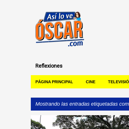
Reflexiones
PÁGINA PRINCIPAL
CINE
TELEVISI
Mostrando las entradas etiquetadas co
Entradas
AMPLIACIÓN PISTA PATINAJE ENVIGADO