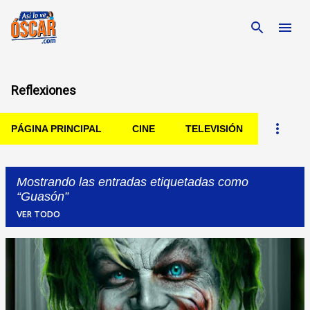
Ir al contenido principal
Reflexiones
PÁGINA PRINCIPAL
CINE
TELEVISIÓN
Mostrando las entradas etiquetadas como
Guasón
VER TODO
Entradas