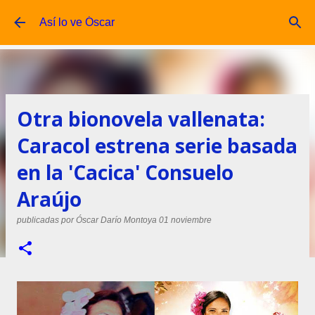
Ir al contenido principal
Así lo ve Óscar
Otra bionovela vallenata:
Caracol estrena serie basada
en la 'Cacica' Consuelo
Araújo
publicadas por
Óscar Darío Montoya
01 noviembre