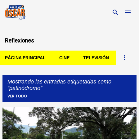
Ir al contenido principal
Reflexiones
PÁGINA PRINCIPAL
CINE
TELEVISIÓN
Mostrando las entradas etiquetadas como
patinódromo
VER TODO
Entradas