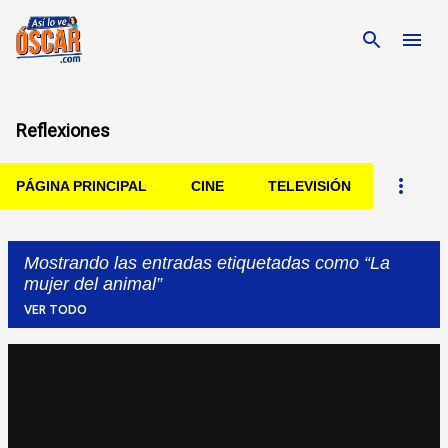
Ir al contenido principal
Reflexiones
PÁGINA PRINCIPAL
CINE
TELEVISIÓN
Mostrando las entradas etiquetadas como
La
mujer del animal
VER TODO
Entradas