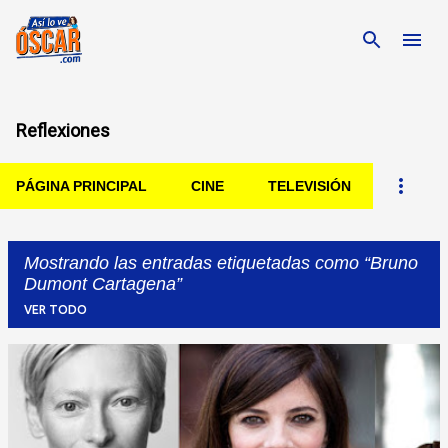
Ir al contenido principal
Reflexiones
PÁGINA PRINCIPAL
CINE
TELEVISIÓN
Mostrando las entradas etiquetadas como
Bruno
Dumont Cartagena
VER TODO
Entradas