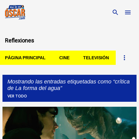
Ir al contenido principal
Reflexiones
PÁGINA PRINCIPAL
CINE
TELEVISIÓN
Mostrando las entradas etiquetadas como
crítica
de La forma del agua
VER TODO
Entradas