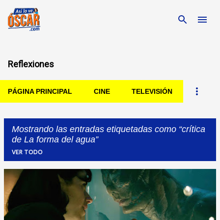
Ir al contenido principal
Reflexiones
PÁGINA PRINCIPAL
CINE
TELEVISIÓN
Mostrando las entradas etiquetadas como
crítica
de La forma del agua
VER TODO
Entradas