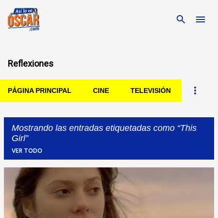
Ir al contenido principal
Reflexiones
PÁGINA PRINCIPAL
CINE
TELEVISIÓN
Mostrando las entradas etiquetadas como
This
Girl
VER TODO
Entradas