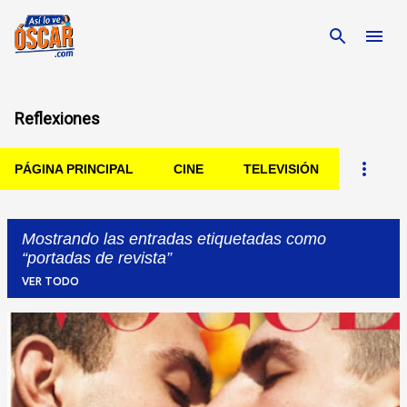
Ir al contenido principal
Reflexiones
PÁGINA PRINCIPAL
CINE
TELEVISIÓN
Mostrando las entradas etiquetadas como
portadas de revista
VER TODO
Entradas