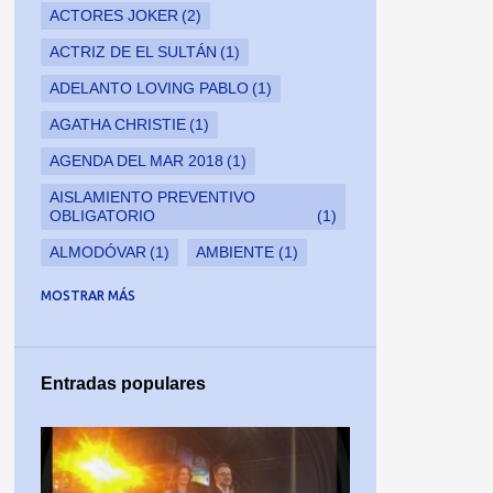
ACTORES JOKER
2
ACTRIZ DE EL SULTÁN
1
ADELANTO LOVING PABLO
1
AGATHA CHRISTIE
1
AGENDA DEL MAR 2018
1
AISLAMIENTO PREVENTIVO
OBLIGATORIO
1
ALMODÓVAR
1
AMBIENTE
1
AMERICAM MADE
1
MOSTRAR MÁS
AMERICAN CRIME STORY
1
AMERICAN CRIME STORY: EL
ASESINATO DE GIANNI VERSACE
1
Entradas populares
AMPARO GRISALES
1
AMPARO GRISALES EN PORTADA DE
CROMOS
1