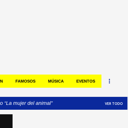
Ir al contenido principal
ÓN
FAMOSOS
MÚSICA
EVENTOS
mo
La mujer del animal
VER TODO
+
2